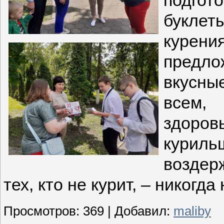
подгот
букле
курени
предл
вкусны
всем, 
здоро
куриль
воздер
тех, кто не курит, – никогда
Просмотров
: 369 |
Добавил
:
maliby