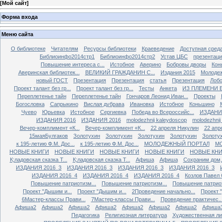
[
Мой сайт
]
Форма входа
Меню сайта
О библиотеке
Читателям
Ресурсы библиотеки
Краеведение
Доступная сред
Библиоинфо2014стр1
Библиоинфо2014стр2
Устав ЦБС
презентац
Повышение интереса с...
Истобное
Аверино
Бобровы дворы
Кон
Аверинская библиотек...
ВЕЛИКИЙ ГРАЖДАНИН С...
Издания 2015
Молодеж
новый ГОСТ
Презентация
Презентация
статья
Презентация
Лобо
Проект талант без гр...
Проект талант без гр...
Тесты
Анкета
ИЗ ПЛЕМЕНИ 
Переплетенье тайн
Переплетенье тайн
Гончаров Леонид Иван...
Проекты
Богословка
Сапрыкино
Вислая дубрава
Ивановка
Истобное
Коньшино
Чуево
Юрьевка
Истобное
Сергиевка
Победа во Всероссийс...
ИЗДАНИ
ИЗДАНИЯ 2016
ИЗДАНИЯ 2016
molodezhnij kaleydoscop
molodezhnij
Вечер-комплимент «К...
Вечер-комплимент «К...
22 апреля Никулин
22 апр
15маяБулгаков
Золотухин
Золотухин
Золотухин
Золотухин
Золоту
к 195-летию Ф.М. Дос...
к 195-летию Ф.М. Дос...
МОЛОДЕЖНЫЙ ПОРТАЛ
М
НОВЫЕ КНИГИ
НОВЫЕ КНИГИ
НОВЫЕ КНИГИ
НОВЫЕ КНИГИ
НОВЫЕ КН
К;ладовская сказка Т...
К;ладовская сказка Т...
Афиша
Афиша
Сохраним дом, 
ИЗДАНИЯ 2016_3
ИЗДАНИЯ 2016_3
ИЗДАНИЯ 2016_3
ИЗДАНИЯ 2016_3
ИЗДАНИЯ 2016_4
ИЗДАНИЯ 2016_4
ИЗДАНИЯ 2016_4
Козлов Павел
Повышение патриотизм...
Повышение патриотизм...
Повышение патриот
Проект "Дышим и...
Проект "Дышим и...
2Проведение начально...
Проект 
6Мастер-классы Прави...
7Мастер-классы Прави...
Проведение практичес..
Афиша2
Афиша2
Афиша2
Афиша2
Афиша2
Афиша2
Афиша2
Афиша
Педагогика
Религиозная литература
Художественная лит