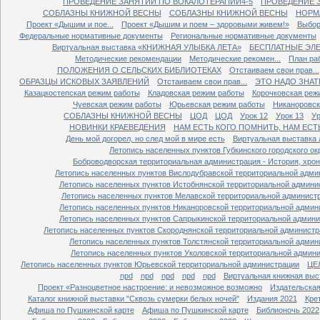
ПРОВЕДЕНИЕ ЗАНЯТИЙ ПО ВОКАЛОТЕРАПИИ4-5
ПРОВЕДЕНИЕ 
СОБЛАЗНЫ КНИЖНОЙ ВЕСНЫ
СОБЛАЗНЫ КНИЖНОЙ ВЕСНЫ
НОРМ
Проект «Дышим и пое...
Проект «Дышим и поем – здоровыми живем!»
Выбор
Федеральные нормативные документы
Региональные нормативные документы
Виртуальная выставка «КНИЖНАЯ УЛЫБКА ЛЕТА»
БЕСПЛАТНЫЕ ЭЛ
Методические рекомендации
Методические рекомен...
План ра
ПОЛОЖЕНИЯ О СЕЛЬСКИХ БИБЛИОТЕКАХ
Отстаиваем свои прав...
ОБРАЗЦЫ ИСКОВЫХ ЗАЯВЛЕНИЙ
Отстаиваем свои прав...
ЭТО НАДО ЗНАТ
Казацкостепская режим работы
Кладовская режим работы
Корочковская реж
Чуевская режим работы
Юрьевская режим работы
Никаноровск
СОБЛАЗНЫ КНИЖНОЙ ВЕСНЫ
ЦОД
ЦОД
Урок 12
Урок 13
Ур
НОВИНКИ КРАЕВЕДЕНИЯ
НАМ ЕСТЬ КОГО ПОМНИТЬ, НАМ ЕСТ
День мой догорел, но след мой в мире есть
Виртуальная выставка 
Летопись населенных пунктов Губкинского городского ок
Боброводворская территориальная администрация - История, хрон
Летопись населенных пунктов Вислодубравской территориальной адми
Летопись населенных пунктов Истобнянской территориальной админи
Летопись населенных пунктов Мелавской территориальной админист
Летопись населенных пунктов Никаноровской территориальной админ
Летопись населенных пунктов Сапрыкинской территориальной админ
Летопись населенных пунктов Скороднянской территориальной администр
Летопись населенных пунктов Толстянской территориальной админ
Летопись населенных пунктов Уколовской территориальной админ
Летопись населенных пунктов Юрьевской территориальной администрации
ЦЕ
npd
npd
npd
npd
npd
Виртуальная книжная выст
Проект «Разноцветное настроение: и невозможное возможно
Издательская
Каталог книжной выставки "Сквозь сумерки белых ночей"
Издания 2021
Кре
Афиша по Пушкинской карте
Афиша по Пушкинской карте
Библионочь 2022