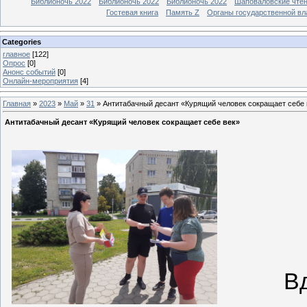
Библионочь 2022
Библионочь 2022
Библионочь 2022
Шаповаловские чте
Гостевая книга
Память Z
Органы государственной вл
Categories
главное
[122]
Опрос
[0]
Анонс событий
[0]
Онлайн-мероприятия
[4]
Главная
»
2023
»
Май
»
31
» Антитабачный десант «Курящий человек сокращает себе 
Антитабачный десант «Курящий человек сокращает себе век»
Д
Вдых