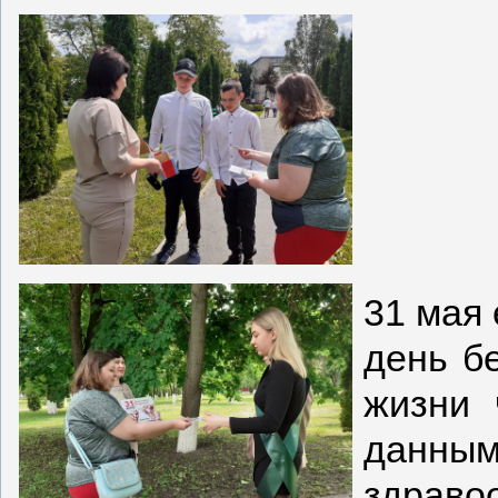
Ве
31 мая
день б
жизни 
данны
здраво