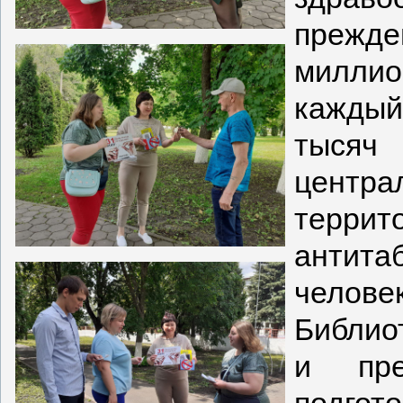
прежд
миллио
каждый
тысяч 
центра
террит
антит
челов
Библио
и пре