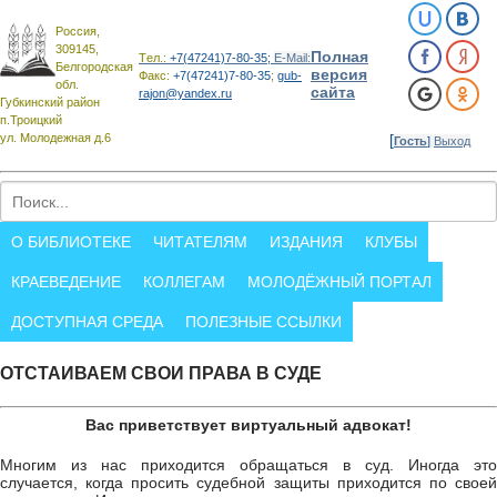
Россия,
309145,
Полная
Tел.:
+7(47241)7-80-35;
E-Mail:
Белгородская
версия
Факс:
+7(47241)7-80-35
;
gub-
обл.
сайта
rajon@yandex.ru
Губкинский район
п.Троицкий
ул. Молодежная д.6
[
Гость
]
Выход
О БИБЛИОТЕКЕ
ЧИТАТЕЛЯМ
ИЗДАНИЯ
КЛУБЫ
КРАЕВЕДЕНИЕ
КОЛЛЕГАМ
МОЛОДЁЖНЫЙ ПОРТАЛ
ДОСТУПНАЯ СРЕДА
ПОЛЕЗНЫЕ ССЫЛКИ
ОТСТАИВАЕМ СВОИ ПРАВА В СУДЕ
Вас приветствует виртуальный адвокат!
Многим из нас приходится обращаться в суд. Иногда это
случается, когда просить судебной защиты приходится по своей