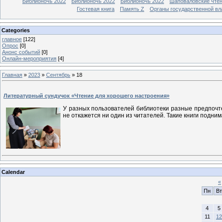
Библионочь 2022
Библионочь 2022
Библионочь 2022
Шаповаловские чте
Гостевая книга
Память Z
Органы государственной вл
Categories
главное
[122]
Опрос
[0]
Анонс событий
[0]
Онлайн-мероприятия
[4]
Главная
»
2023
»
Сентябрь
»
18
Литературный сундучок «Чтение для хорошего настроения»
У разных пользователей библиотеки разные предпочте
не откажется ни один из читателей. Такие книги подни
Calendar
«
Пн
Вт
4
5
11
12