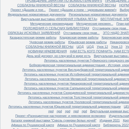
ПРОВЕДЕНИЕ ЗАНЯТИЙ ПО ВОКАЛОТЕРАПИИ4-5
ПРОВЕДЕНИЕ 
СОБЛАЗНЫ КНИЖНОЙ ВЕСНЫ
СОБЛАЗНЫ КНИЖНОЙ ВЕСНЫ
НОРМ
Проект «Дышим и пое...
Проект «Дышим и поем – здоровыми живем!»
Выбор
Федеральные нормативные документы
Региональные нормативные документы
Виртуальная выставка «КНИЖНАЯ УЛЫБКА ЛЕТА»
БЕСПЛАТНЫЕ ЭЛ
Методические рекомендации
Методические рекомен...
План ра
ПОЛОЖЕНИЯ О СЕЛЬСКИХ БИБЛИОТЕКАХ
Отстаиваем свои прав...
ОБРАЗЦЫ ИСКОВЫХ ЗАЯВЛЕНИЙ
Отстаиваем свои прав...
ЭТО НАДО ЗНАТ
Казацкостепская режим работы
Кладовская режим работы
Корочковская реж
Чуевская режим работы
Юрьевская режим работы
Никаноровск
СОБЛАЗНЫ КНИЖНОЙ ВЕСНЫ
ЦОД
ЦОД
Урок 12
Урок 13
Ур
НОВИНКИ КРАЕВЕДЕНИЯ
НАМ ЕСТЬ КОГО ПОМНИТЬ, НАМ ЕСТ
День мой догорел, но след мой в мире есть
Виртуальная выставка 
Летопись населенных пунктов Губкинского городского ок
Боброводворская территориальная администрация - История, хрон
Летопись населенных пунктов Вислодубравской территориальной адми
Летопись населенных пунктов Истобнянской территориальной админи
Летопись населенных пунктов Мелавской территориальной админист
Летопись населенных пунктов Никаноровской территориальной админ
Летопись населенных пунктов Сапрыкинской территориальной админ
Летопись населенных пунктов Скороднянской территориальной администр
Летопись населенных пунктов Толстянской территориальной админ
Летопись населенных пунктов Уколовской территориальной админ
Летопись населенных пунктов Юрьевской территориальной администрации
ЦЕ
npd
npd
npd
npd
npd
Виртуальная книжная выст
Проект «Разноцветное настроение: и невозможное возможно
Издательская
Каталог книжной выставки "Сквозь сумерки белых ночей"
Издания 2021
Кре
Афиша по Пушкинской карте
Афиша по Пушкинской карте
Библионочь 2022