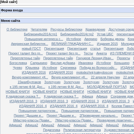
[
Мой сайт
]
Форма входа
Меню сайта
О библиотеке
Читателям
Ресурсы библиотеки
Краеведение
Доступная сред
Библиоинфо2014стр1
Библиоинфо2014стр2
Устав ЦБС
презентац
Повышение интереса с...
Истобное
Аверино
Бобровы дворы
Кон
Аверинская библиотек...
ВЕЛИКИЙ ГРАЖДАНИН С...
Издания 2015
Молодеж
новый ГОСТ
Презентация
Презентация
статья
Презентация
Лобо
Проект талант без гр...
Проект талант без гр...
Тесты
Анкета
ИЗ ПЛЕМЕНИ 
Переплетенье тайн
Переплетенье тайн
Гончаров Леонид Иван...
Проекты
Богословка
Сапрыкино
Вислая дубрава
Ивановка
Истобное
Коньшино
Чуево
Юрьевка
Истобное
Сергиевка
Победа во Всероссийс...
ИЗДАНИ
ИЗДАНИЯ 2016
ИЗДАНИЯ 2016
molodezhnij kaleydoscop
molodezhnij
Вечер-комплимент «К...
Вечер-комплимент «К...
22 апреля Никулин
22 апр
15маяБулгаков
Золотухин
Золотухин
Золотухин
Золотухин
Золоту
к 195-летию Ф.М. Дос...
к 195-летию Ф.М. Дос...
МОЛОДЕЖНЫЙ ПОРТАЛ
М
НОВЫЕ КНИГИ
НОВЫЕ КНИГИ
НОВЫЕ КНИГИ
НОВЫЕ КНИГИ
НОВЫЕ КН
К;ладовская сказка Т...
К;ладовская сказка Т...
Афиша
Афиша
Сохраним дом, 
ИЗДАНИЯ 2016_3
ИЗДАНИЯ 2016_3
ИЗДАНИЯ 2016_3
ИЗДАНИЯ 2016_3
ИЗДАНИЯ 2016_4
ИЗДАНИЯ 2016_4
ИЗДАНИЯ 2016_4
Козлов Павел
Повышение патриотизм...
Повышение патриотизм...
Повышение патриот
Проект "Дышим и...
Проект "Дышим и...
2Проведение начально...
Проект 
6Мастер-классы Прави...
7Мастер-классы Прави...
Проведение практичес..
Афиша2
Афиша2
Афиша2
Афиша2
Афиша2
Афиша2
Афиша2
Афиша
Педагогика
Религиозная литература
Художественная лит