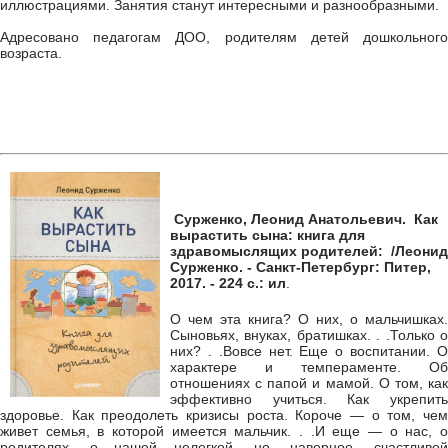
иллюстрациями. Занятия станут интересными и разнообразными.
Адресовано педагогам ДОО, родителям детей дошкольного
возраста.
Сурженко, Леонид Анатольевич. Как
вырастить сына: книга для
здравомыслящих родителей: /Леонид
Сурженко. - Санкт-Петербург: Питер,
2017. - 224 с.: ил
.
О чем эта книга? О них, о мальчишках.
Сыновьях, внуках, братишках. . .Только о
них? . .Вовсе нет. Еще о воспитании. О
характере и темпераменте. Об
отношениях с папой и мамой. О том, как
эффективно учиться. Как укрепить
здоровье. Как преодолеть кризисы роста. Короче — о том, чем
живет семья, в которой имеется мальчик. . .И еще — о нас, о
родителях, о нашей нелегкой, но, наверное, счастливой