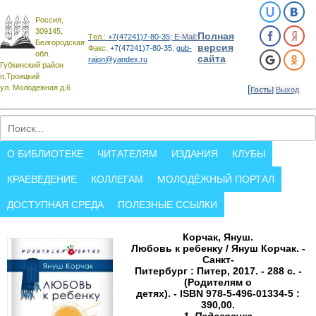
Россия,
309145,
Полная
Tел.:
+7(47241)7-80-35;
E-Mail:
Белгородская
версия
Факс:
+7(47241)7-80-35
;
gub-
обл.
сайта
rajon@yandex.ru
Губкинский район
п.Троицкий
ул. Молодежная д.6
[
Гость
]
Выход
О БИБЛИОТЕКЕ
ЧИТАТЕЛЯМ
ИЗДАНИЯ
КЛУБЫ
КРАЕВЕДЕНИЕ
КОЛЛЕГАМ
МОЛОДЁЖНЫЙ ПОРТАЛ
ДОСТУПНАЯ СРЕДА
ПОЛЕЗНЫЕ ССЫЛКИ
Корчак, Януш.
Любовь к ребенку / Януш Корчак. -
Санкт-
Питербург : Питер, 2017. - 288 с. -
(Родителям о
детях). - ISBN 978-5-496-01334-5 :
390,00.