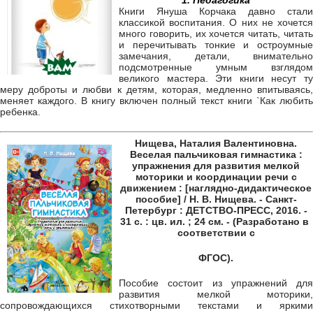
1. Педагогика
Книги Януша Корчака давно стали
классикой воспитания. О них не хочется
много говорить, их хочется читать, читать
и перечитывать тонкие и остроумные
замечания, детали, внимательно
подсмотренные умным взглядом
великого мастера. Эти книги несут ту
меру доброты и любви к детям, которая, медленно впитываясь,
меняет каждого. В книгу включен полный текст книги `Как любить
ребенка.
Нищева, Наталия Валентиновна.
Веселая пальчиковая гимнастика :
упражнения для развития мелкой
моторики и координации речи с
движением : [наглядно-дидактическое
пособие] / Н. В. Нищева. - Санкт-
Петербург : ДЕТСТВО-ПРЕСС, 2016. -
31 с. : цв. ил. ; 24 см. - (Разработано в
соответствии с
ФГОС).
Пособие состоит из упражнений для
развития мелкой моторики,
сопровождающихся стихотворными текстами и яркими