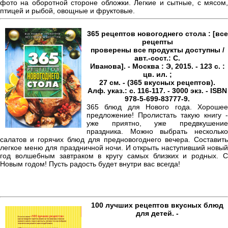
фото на оборотной стороне обложки. Легкие и сытные, с мясом,
птицей и рыбой, овощные и фруктовые.
365 рецептов новогоднего стола : [все
рецепты
проверены все продукты доступны /
авт.-сост.: С.
Иванова]. - Москва : Э, 2015. - 123 с. :
цв. ил. ;
27 см. - (365 вкусных рецептов).
Алф. указ.: с. 116-117. - 3000 экз. - ISBN
978-5-699-83777-9.
365 блюд для Нового года. Хорошее
предложение! Пролистать такую книгу -
уже приятно, уже предвкушение
праздника. Можно выбрать несколько
салатов и горячих блюд для предновогоднего вечера. Составить
легкое меню для праздничной ночи. И открыть наступивший новый
год волшебным завтраком в кругу самых близких и родных. С
Новым годом! Пусть радость будет внутри вас всегда!
100 лучших рецептов вкусных блюд
для детей. -