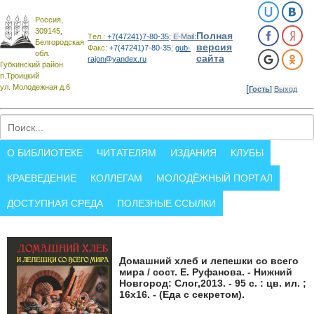
Россия,
309145,
Полная
Tел.:
+7(47241)7-80-35;
E-Mail:
Белгородская
версия
Факс:
+7(47241)7-80-35
;
gub-
обл.
сайта
rajon@yandex.ru
Губкинский район
п.Троицкий
ул. Молодежная д.6
[
Гость
]
Выход
О БИБЛИОТЕКЕ
ЧИТАТЕЛЯМ
ИЗДАНИЯ
КЛУБЫ
КРАЕВЕДЕНИЕ
КОЛЛЕГАМ
МОЛОДЁЖНЫЙ ПОРТАЛ
ДОСТУПНАЯ СРЕДА
ПОЛЕЗНЫЕ ССЫЛКИ
Домашний хлеб и лепешки со всего
мира / сост. Е. Руфанова. - Нижний
Новгород: Слог,2013. - 95 с. : цв. ил. ;
16х16. - (Еда с секретом).