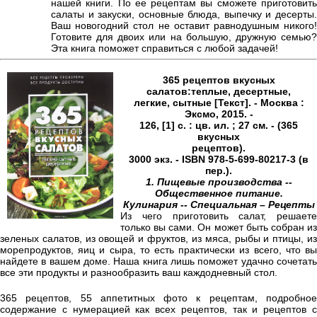
нашей книги. По ее рецептам вы сможете приготовить
салаты и закуски, основные блюда, выпечку и десерты.
Ваш новогодний стол не оставит равнодушным никого!
Готовите для двоих или на большую, дружную семью?
Эта книга поможет справиться с любой задачей!
365 рецептов вкусных
салатов:теплые, десертные,
легкие, сытные [Текст]. - Москва :
Эксмо, 2015. -
126, [1] с. : цв. ил. ; 27 см. - (365
вкусных
рецептов).
3000 экз. - ISBN 978-5-699-80217-3 (в
пер.).
1. Пищевые производства --
Общественное питание.
Кулинария -- Специальная – Рецепты
Из чего приготовить салат, решаете
только вы сами. Он может быть собран из
зеленых салатов, из овощей и фруктов, из мяса, рыбы и птицы, из
морепродуктов, яиц и сыра, то есть практически из всего, что вы
найдете в вашем доме. Наша книга лишь поможет удачно сочетать
все эти продукты и разнообразить ваш каждодневный стол.
365 рецептов, 55 аппетитных фото к рецептам, подробное
содержание с нумерацией как всех рецептов, так и рецептов с