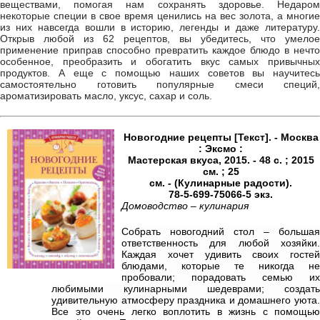
веществами, помогая нам сохранять здоровье. Недаром
некоторые специи в свое время ценились на вес золота, а многие
из них навсегда вошли в историю, легенды и даже литературу.
Открыв любой из 62 рецептов, вы убедитесь, что умелое
применение приправ способно превратить каждое блюдо в нечто
особенное, преобразить и обо­гатить вкус самых привычных
продуктов. А еще с помощью наших советов вы научитесь
самостоятельно готовить популярные смеси специй,
ароматизировать масло, уксус, сахар и соль.
Новогодние рецепты [Текст]. - Москва
: Эксмо :
Мастерская вкуса, 2015. - 48 с. ; 2015
см. ; 25
см. - (Кулинарные радости).
78-5-699-75066-5 экз.
Домоводство – кулинария
Собрать новогодний стол – большая
ответственность для любой хозяйки.
Каждая хочет удивить своих гостей
блюдами, которые те никогда не
пробовали; порадовать семью их
любимыми кулинарными шедеврами; создать
удивительную атмосферу праздника и домашнего уюта.
Все это очень легко воплотить в жизнь с помощью