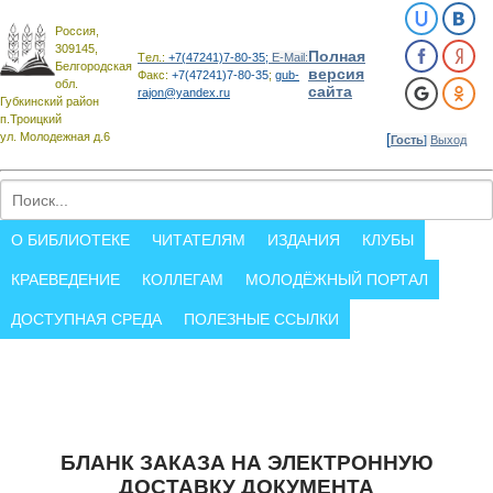
Россия,
309145,
Полная
Tел.:
+7(47241)7-80-35;
E-Mail:
Белгородская
версия
Факс:
+7(47241)7-80-35
;
gub-
обл.
сайта
rajon@yandex.ru
Губкинский район
п.Троицкий
ул. Молодежная д.6
[
Гость
]
Выход
О БИБЛИОТЕКЕ
ЧИТАТЕЛЯМ
ИЗДАНИЯ
КЛУБЫ
КРАЕВЕДЕНИЕ
КОЛЛЕГАМ
МОЛОДЁЖНЫЙ ПОРТАЛ
ДОСТУПНАЯ СРЕДА
ПОЛЕЗНЫЕ ССЫЛКИ
БЛАНК ЗАКАЗА НА ЭЛЕКТРОННУЮ
ДОСТАВКУ ДОКУМЕНТА